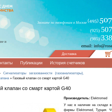
Звоните по телефонам в Москве
507
(925)
338
(985)
ие и
email: info@ros
Доставка
нтакты
Публикации
История счетчиков
»
Сигнализаторы загазованности (газоанализаторы),
лапана
»
Газовый клапан со смарт картой G40
й клапан со смарт картой G40
Производитель:
Elektromed
У нас в наличии на складе 
фирмы Elektromed, Турция. Ч