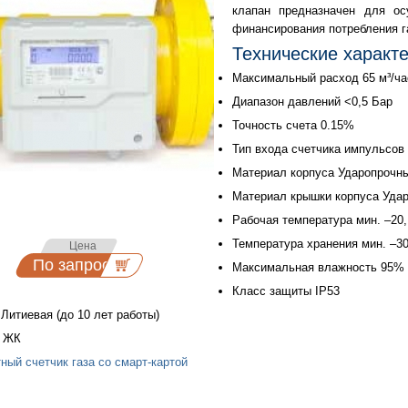
клапан предназначен для ос
финансирования потребления г
Технические характ
Максимальный расход 65 м³/ча
Диапазон давлений <0,5 Бар
Точность счета 0.15%
Тип входа счетчика импульсо
Материал корпуса Ударопрочны
Материал крышки корпуса Уда
Рабочая температура мин. –20,
Температура хранения мин. –30
Цена
По запросу
-.
Максимальная влажность 95% (
Класс защиты IP53
Литиевая (до 10 лет работы)
й ЖК
ный счетчик газа со смарт-картой