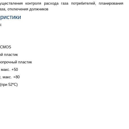
уществления контроля расхода газа потребителей, планирования
аза, отключения должников
еристики
с
в CMOS
й пластик
ропрочный пластик
 макс. +50
, макс. +80
при 52ºС)